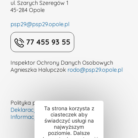
ul. Szarych Szeregów 1
45-284 Opole
psp29@psp29.opole.pl
77 455 93 55
Inspektor Ochrony Danych Osobowych
Agnieszka Halupczok
rodo@psp29.opole.pl
Polityka prywatności
Ta strona korzysta z
Deklaracja dostępności cyfrowej
ciasteczek aby
Informacje o szkole – ETR
świadczyć usługi na
najwyższym
poziomie. Dalsze