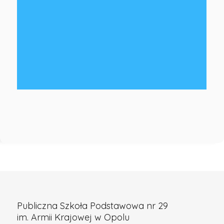
-
Publiczna
Szkoła
Podstawowa
nr
29
w
Publiczna Szkoła Podstawowa nr 29
Opolu
im. Armii Krajowej w Opolu