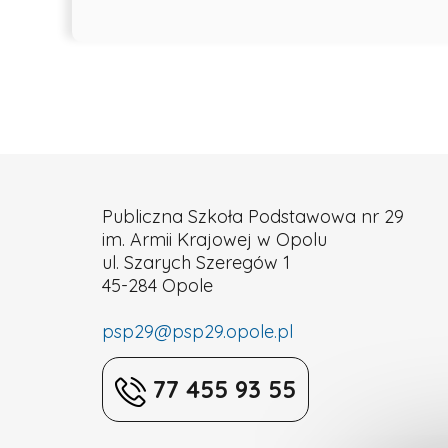
Publiczna Szkoła Podstawowa nr 29
im. Armii Krajowej w Opolu
ul. Szarych Szeregów 1
45-284 Opole
psp29@psp29.opole.pl
77 455 93 55