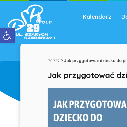
Kalendarz
D
Menu
Otwórz pasek narzędzi
Jak
przygotować
>
PSP29
Jak przygotować dziecko do pi
Jak przygotować dzi
dziecko
do
pierwszej
klasy?