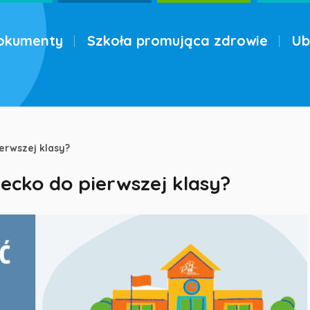
okumenty
Szkoła promująca zdrowie
Ub
erwszej klasy?
ecko do pierwszej klasy?