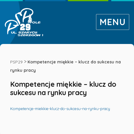
MENU
Kompetencje
miękkie
>
PSP29
Kompetencje miękkie – klucz do sukcesu na
rynku pracy
–
Kompetencje miękkie – klucz do
sukcesu na rynku pracy
klucz
do
Kompetencje-miekkie-klucz-do-sukcesu-na-rynku-pracy
sukcesu