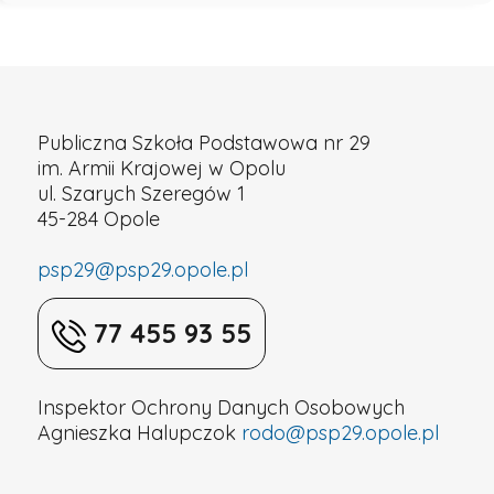
na
rynku
Publiczna Szkoła Podstawowa nr 29
pracy
im. Armii Krajowej w Opolu
ul. Szarych Szeregów 1
-
45-284 Opole
psp29@psp29.opole.pl
Publiczna
77 455 93 55
Szkoła
Podstawowa
Inspektor Ochrony Danych Osobowych
Agnieszka Halupczok
rodo@psp29.opole.pl
nr