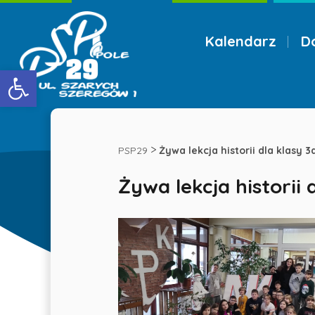
Kalendarz
D
Menu
Otwórz pasek narzędzi
Żywa
lekcja
>
PSP29
Żywa lekcja historii dla klasy 3
Żywa lekcja historii 
historii
dla
klasy
3a