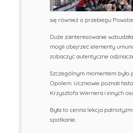
-
się również o przebiegu Powstan
Publiczna
Duże zainteresowanie wzbudziła
Szkoła
mogli obejrzeć elementy umundu
zobaczyć autentyczne odznacze
Podstawowa
Szczególnym momentem było prz
nr
Opolem. Uczniowie poznali histor
Krzysztofa Wernera i innych osób
29
Była to cenna lekcja patriotyzm
w
spotkanie.
Opolu