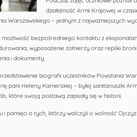
Podczas zajęć uczniowie poznali o
działalność Armii Krajowej w czasi
ia Warszawskiego – jednym z najważniejszych wydar
 możliwość bezpośredniego kontaktu z eksponatami
rowania, wyposażenie żołnierzy oraz repliki broni
nia i dokumenty.
edstawienie biografii uczestników Powstania War
ię pani Heleny Kamerskiej – byłej sanitariuszki Armi
, które swoją postawą zapisały się w historii.
u i pamięci o tych, którzy walczyli o wolność Ojcz