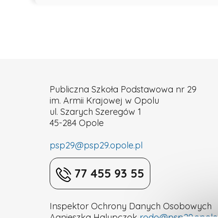
Publiczna Szkoła Podstawowa nr 29
im. Armii Krajowej w Opolu
ul. Szarych Szeregów 1
45-284 Opole
psp29@psp29.opole.pl
77 455 93 55
Inspektor Ochrony Danych Osobowych
Agnieszka Halupczok
rodo@psp29.opole.