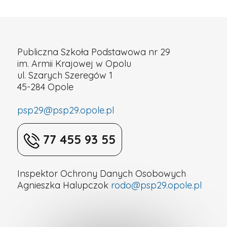
Publiczna Szkoła Podstawowa nr 29
im. Armii Krajowej w Opolu
ul. Szarych Szeregów 1
45-284 Opole
psp29@psp29.opole.pl
77 455 93 55
Inspektor Ochrony Danych Osobowych
Agnieszka Halupczok
rodo@psp29.opole.pl