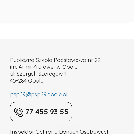
Publiczna Szkoła Podstawowa nr 29
im. Armii Krajowej w Opolu
ul. Szarych Szeregów 1
45-284 Opole
psp29@psp29.opole.pl
77 455 93 55
Inspektor Ochrony Danych Osobowych