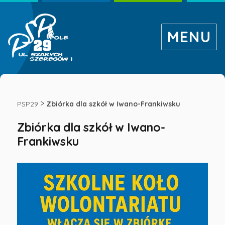
MENU
Zbiórka
dla
>
PSP29
Zbiórka dla szkół w Iwano-Frankiwsku
Zbiórka dla szkół w Iwano-
szkół
Frankiwsku
w
Iwano-
Frankiwsku