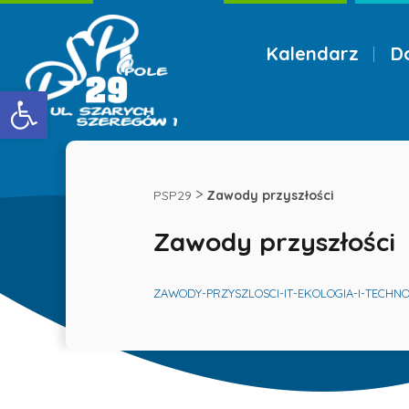
Kalendarz
D
Menu
Otwórz pasek narzędzi
Zawody
przyszłości
>
PSP29
Zawody przyszłości
Zawody przyszłości
-
Publiczna
ZAWODY-PRZYSZLOSCI-IT-EKOLOGIA-I-TECHN
Szkoła
Podstawowa