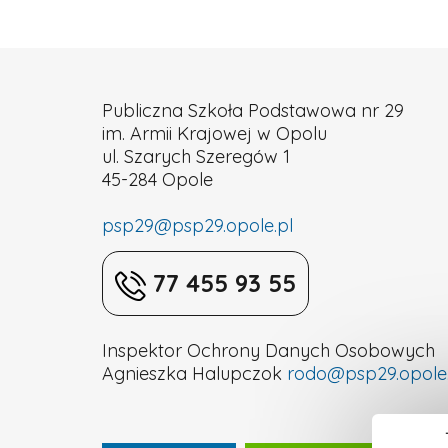
nr
29
Publiczna Szkoła Podstawowa nr 29
im. Armii Krajowej w Opolu
w
ul. Szarych Szeregów 1
45-284 Opole
Opolu
psp29@psp29.opole.pl
77 455 93 55
Inspektor Ochrony Danych Osobowych
Agnieszka Halupczok
rodo@psp29.opole.