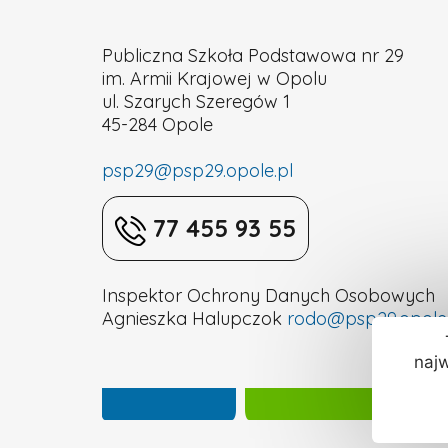
Opolu
Publiczna Szkoła Podstawowa nr 29
im. Armii Krajowej w Opolu
ul. Szarych Szeregów 1
45-284 Opole
psp29@psp29.opole.pl
77 455 93 55
Inspektor Ochrony Danych Osobowych
Agnieszka Halupczok
rodo@psp29.opole.
najw