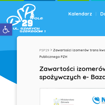
Kalendarz
D
Menu
Otwórz pasek narzędzi
Zawartości
izomerów
>
PSP29
Zawartości izomerów trans kw
Publicznego PZH
trans
Zawartości izomeró
spożywczych e- Baz
kwasów
tłuszczowych
w