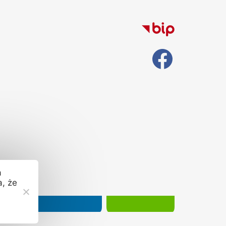
a
a, że