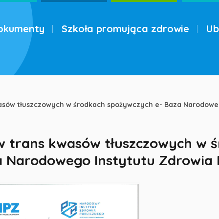
okumenty
Szkoła promująca zdrowie
Ub
asów tłuszczowych w środkach spożywczych e- Baza Narodowe
w trans kwasów tłuszczowych w 
a Narodowego Instytutu Zdrowia 