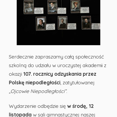
Święta
Niepodległości
-
Publiczna
Serdecznie zapraszamy całą społeczność
szkolną do udziału w uroczystej akademii z
Szkoła
okazji
107. rocznicy odzyskania przez
Podstawowa
Polskę niepodległości
, zatytułowanej
„Ojcowie Niepodległości”
.
nr
Wydarzenie odbędzie się
w środę, 12
29
listopada
w sali gimnastycznej naszej