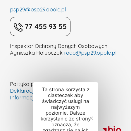
psp29@psp29.opole.pl
77 455 93 55
Inspektor Ochrony Danych Osobowych
Agnieszka Halupczok
rodo@psp29.opole.pl
Polityka prywatności
Ta strona korzysta z
Deklaracja dostępności cyfrowej
ciasteczek aby
Informacje o szkole – ETR
świadczyć usługi na
najwyższym
poziomie. Dalsze
korzystanie ze strony
oznacza, że
zgadzasz się na ich