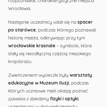
rozpoznawać charakterystyczne miejsca
w
Wrocławia.
Opolu
Następnie uczestnicy udali się na
spacer
po starówce
, podczas którego poznawali
historię miasta, odkrywając przy tym
wrocławskie krasnale
– symbole, które
stały się nieodłączną częścią miejskiego
krajobrazu.
Zwieńczeniem wycieczki były
warsztaty
edukacyjne w Muzeum Iluzji
, podczas
których uczniowie mieli okazję poznać
zjawiska z dziedziny
fizyki i optyki
,
uczestnicząc w doświadczeniach i