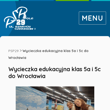
MENU
Wycieczka
edukacyjna
>
PSP29
Wycieczka edukacyjna klas 5a i 5c do
Wrocławia
klas
Wycieczka edukacyjna klas 5a i 5c
do Wrocławia
5a
i
5c