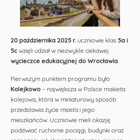
do
Wrocławia
20 października 2025 r.
uczniowie klas
5a i
-
5c
wzięli udział w niezwykle ciekawej
wycieczce edukacyjnej do Wrocławia
.
Publiczna
Szkoła
Pierwszym punktem programu było
Kolejkowo
– największa w Polsce makieta
Podstawowa
kolejowa, która w miniaturowy sposób
przedstawia życie miasta i jego
nr
mieszkańców. Uczniowie mieli okazję
podziwiać ruchome pociągi, budynki oraz
29