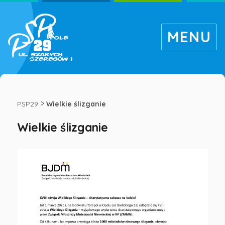
MENU
Wielkie
ślizganie
>
PSP29
Wielkie ślizganie
Wielkie ślizganie
-
Publiczna
Szkoła
Podstawowa