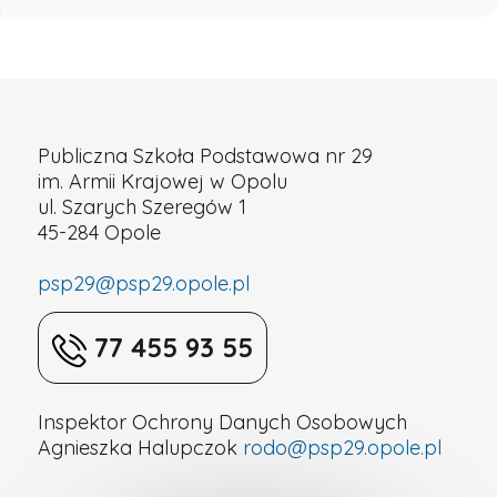
Publiczna Szkoła Podstawowa nr 29
im. Armii Krajowej w Opolu
ul. Szarych Szeregów 1
45-284 Opole
psp29@psp29.opole.pl
77 455 93 55
Inspektor Ochrony Danych Osobowych
Agnieszka Halupczok
rodo@psp29.opole.pl