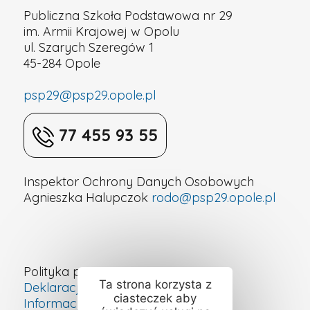
Publiczna Szkoła Podstawowa nr 29
im. Armii Krajowej w Opolu
ul. Szarych Szeregów 1
45-284 Opole
psp29@psp29.opole.pl
77 455 93 55
Inspektor Ochrony Danych Osobowych
Agnieszka Halupczok
rodo@psp29.opole.pl
Polityka prywatności
Ta strona korzysta z
Deklaracja dostępności cyfrowej
ciasteczek aby
Informacje o szkole – ETR