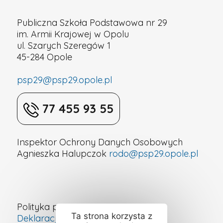
Publiczna Szkoła Podstawowa nr 29
im. Armii Krajowej w Opolu
ul. Szarych Szeregów 1
45-284 Opole
psp29@psp29.opole.pl
77 455 93 55
Inspektor Ochrony Danych Osobowych
Agnieszka Halupczok
rodo@psp29.opole.pl
Polityka prywatności
Ta strona korzysta z
Deklaracja dostępności cyfrowej