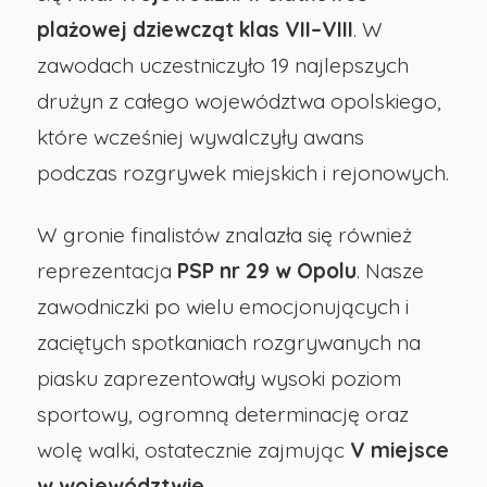
plażowej dziewcząt klas VII–VIII
. W
w
zawodach uczestniczyło 19 najlepszych
Opolu
drużyn z całego województwa opolskiego,
które wcześniej wywalczyły awans
podczas rozgrywek miejskich i rejonowych.
W gronie finalistów znalazła się również
reprezentacja
PSP nr 29 w Opolu
. Nasze
zawodniczki po wielu emocjonujących i
zaciętych spotkaniach rozgrywanych na
piasku zaprezentowały wysoki poziom
sportowy, ogromną determinację oraz
wolę walki, ostatecznie zajmując
V miejsce
w województwie
.