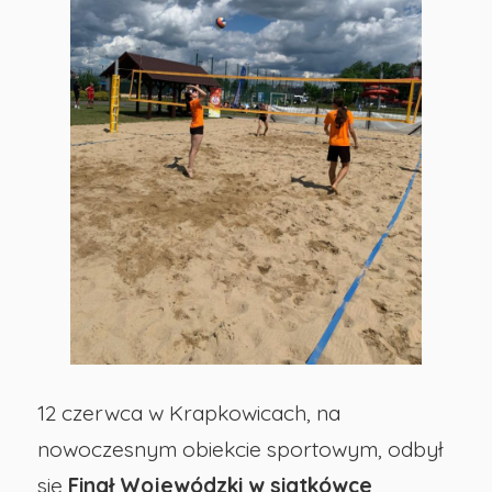
Finale
Wojewódzkim
-
Publiczna
Szkoła
Podstawowa
nr
12 czerwca w Krapkowicach, na
nowoczesnym obiekcie sportowym, odbył
29
się
Finał Wojewódzki w siatkówce