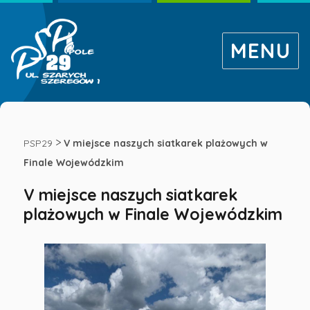
MENU
V
miejsce
>
PSP29
V miejsce naszych siatkarek plażowych w
Finale Wojewódzkim
naszych
V miejsce naszych siatkarek
plażowych w Finale Wojewódzkim
siatkarek
plażowych
w