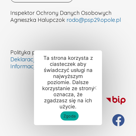
Inspektor Ochrony Danych Osobowych
Agnieszka Halupczok
rodo@psp29.opole.pl
Polityka prywatności
Ta strona korzysta z
Deklaracja dostępności cyfrowej
ciasteczek aby
Informacje o szkole – ETR
świadczyć usługi na
najwyższym
poziomie. Dalsze
korzystanie ze strony
oznacza, że
zgadzasz się na ich
użycie.
Zgoda