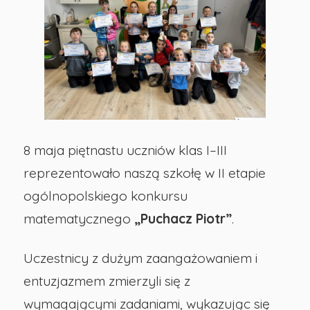
„Puchacz
Piotr”
-
Publiczna
8 maja piętnastu uczniów klas I–III
reprezentowało naszą szkołę w II etapie
Szkoła
ogólnopolskiego konkursu
Podstawowa
matematycznego
„Puchacz Piotr”
.
nr
Uczestnicy z dużym zaangażowaniem i
entuzjazmem zmierzyli się z
29
wymagającymi zadaniami, wykazując się