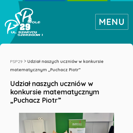
MENU
Udział
naszych
>
PSP29
Udział naszych uczniów w konkursie
matematycznym „Puchacz Piotr”
uczniów
Udział naszych uczniów w
konkursie matematycznym
w
„Puchacz Piotr”
konkursie
matematycznym