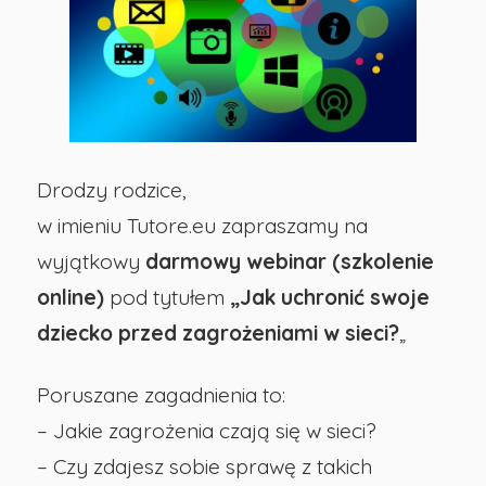
w
sieci”
-
Drodzy rodzice,
Publiczna
w imieniu Tutore.eu zapraszamy na
wyjątkowy
darmowy webinar (szkolenie
Szkoła
online)
pod tytułem
„Jak uchronić swoje
dziecko przed zagrożeniami w sieci?
„
Podstawowa
nr
Poruszane zagadnienia to:
– Jakie zagrożenia czają się w sieci?
29
– Czy zdajesz sobie sprawę z takich