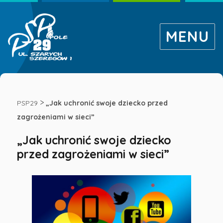
MENU
„Jak
uchronić
>
PSP29
„Jak uchronić swoje dziecko przed
zagrożeniami w sieci”
swoje
„Jak uchronić swoje dziecko
przed zagrożeniami w sieci”
dziecko
przed
zagrożeniami