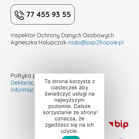
77 455 93 55
Inspektor Ochrony Danych Osobowych
Agnieszka Halupczok
rodo@psp29.opole.pl
Polityka prywatności
Ta strona korzysta z
Deklaracja dostępności cyfrowej
ciasteczek aby
Informacje o szkole – ETR
świadczyć usługi na
najwyższym
poziomie. Dalsze
korzystanie ze strony
oznacza, że
zgadzasz się na ich
użycie.