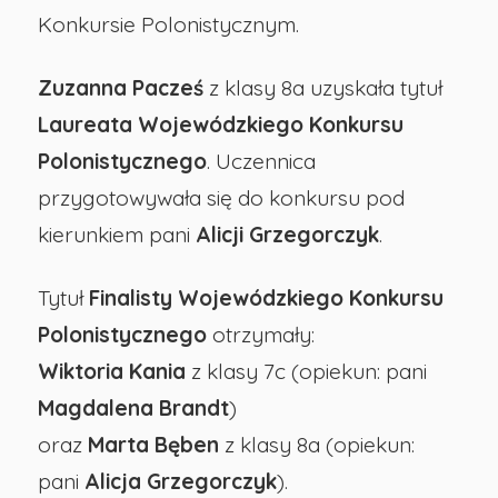
Konkursie Polonistycznym.
Opolu
Zuzanna Pacześ
z klasy 8a uzyskała tytuł
Laureata Wojewódzkiego Konkursu
Polonistycznego
. Uczennica
przygotowywała się do konkursu pod
kierunkiem pani
Alicji Grzegorczyk
.
Tytuł
Finalisty Wojewódzkiego Konkursu
Polonistycznego
otrzymały:
Wiktoria Kania
z klasy 7c (opiekun: pani
Magdalena Brandt
)
oraz
Marta Bęben
z klasy 8a (opiekun:
pani
Alicja Grzegorczyk
).