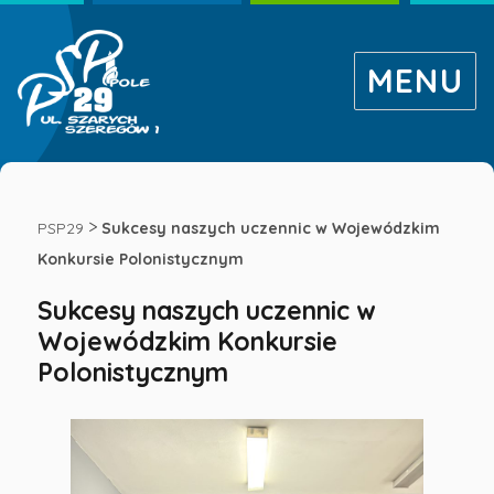
MENU
Sukcesy
naszych
>
PSP29
Sukcesy naszych uczennic w Wojewódzkim
Konkursie Polonistycznym
uczennic
Sukcesy naszych uczennic w
Wojewódzkim Konkursie
w
Polonistycznym
Wojewódzkim
Konkursie