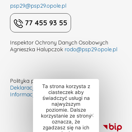
psp29@psp29.opole.pl
77 455 93 55
Inspektor Ochrony Danych Osobowych
Agnieszka Halupczok
rodo@psp29.opole.pl
Polityka prywatności
Ta strona korzysta z
Deklaracja dostępności cyfrowej
ciasteczek aby
Informacje o szkole – ETR
świadczyć usługi na
najwyższym
poziomie. Dalsze
korzystanie ze strony
oznacza, że
zgadzasz się na ich