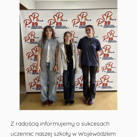
Polonistycznym
-
Publiczna
Szkoła
Podstawowa
nr
29
Z radością informujemy o sukcesach
w
uczennic naszej szkoły w Wojewódzkim