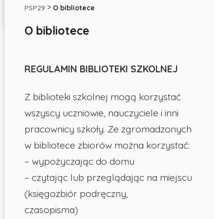
>
PSP29
O bibliotece
nr
O bibliotece
29
w
REGULAMIN BIBLIOTEKI SZKOLNEJ
Opolu
Z biblioteki szkolnej mogą korzystać
wszyscy uczniowie, nauczyciele i inni
pracownicy szkoły. Ze zgromadzonych
w bibliotece zbiorów można korzystać:
– wypożyczając do domu
– czytając lub przeglądając na miejscu
(księgozbiór podręczny,
czasopisma)