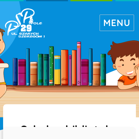
MENU
O
bibliotece
-
Publiczna
Szkoła
Szkolna biblioteka
Podstawowa