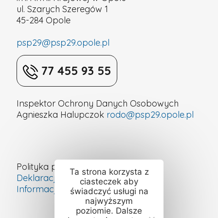
ul. Szarych Szeregów 1
45-284 Opole
psp29@psp29.opole.pl
77 455 93 55
Inspektor Ochrony Danych Osobowych
Agnieszka Halupczok
rodo@psp29.opole.pl
Polityka prywatności
Ta strona korzysta z
Deklaracja dostępności cyfrowej
ciasteczek aby
Informacje o szkole – ETR
świadczyć usługi na
najwyższym
poziomie. Dalsze