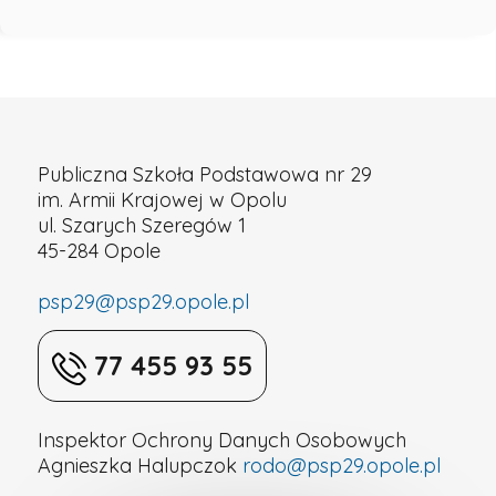
Finlandia
16
–
Publiczna Szkoła Podstawowa nr 29
im. Armii Krajowej w Opolu
22.
ul. Szarych Szeregów 1
45-284 Opole
11.
psp29@psp29.opole.pl
2025
77 455 93 55
r.
Inspektor Ochrony Danych Osobowych
-
Agnieszka Halupczok
rodo@psp29.opole.pl