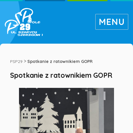
MENU
Spotkanie
z
>
PSP29
Spotkanie z ratownikiem GOPR
Spotkanie z ratownikiem GOPR
ratownikiem
GOPR
-
Publiczna