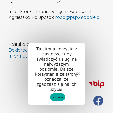
Inspektor Ochrony Danych Osobowych
Agnieszka Halupczok
rodo@psp29.opole.pl
Polityka prywatności
Ta strona korzysta z
Deklaracja dostępności cyfrowej
ciasteczek aby
Informacje o szkole – ETR
świadczyć usługi na
najwyższym
poziomie. Dalsze
korzystanie ze strony
oznacza, że
zgadzasz się na ich
użycie.
Zgoda