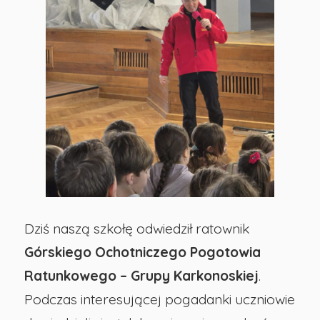
Szkoła
Podstawowa
nr
29
w
Opolu
Dziś naszą szkołę odwiedził ratownik
Górskiego Ochotniczego Pogotowia
Ratunkowego – Grupy Karkonoskiej
.
Podczas interesującej pogadanki uczniowie