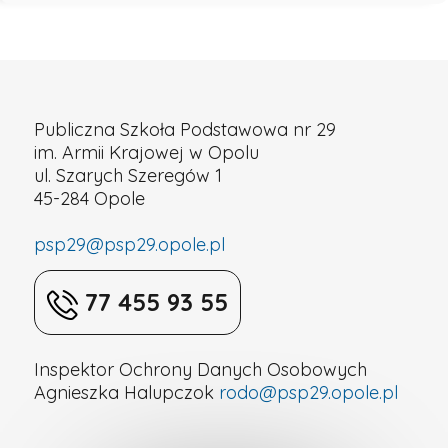
Publiczna
Szkoła
Publiczna Szkoła Podstawowa nr 29
Podstawowa
im. Armii Krajowej w Opolu
ul. Szarych Szeregów 1
nr
45-284 Opole
psp29@psp29.opole.pl
29
77 455 93 55
w
Opolu
Inspektor Ochrony Danych Osobowych
Agnieszka Halupczok
rodo@psp29.opole.pl