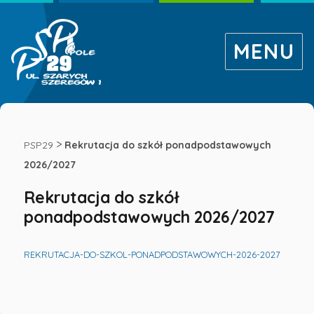
MENU
Rekrutacja
do
>
PSP29
Rekrutacja do szkół ponadpodstawowych
2026/2027
szkół
Rekrutacja do szkół
ponadpodstawowych 2026/2027
ponadpodstawowych
2026/2027
REKRUTACJA-DO-SZKOL-PONADPODSTAWOWYCH-2026-2027
-