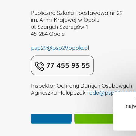
Publiczna Szkoła Podstawowa nr 29
Opolu
im. Armii Krajowej w Opolu
ul. Szarych Szeregów 1
45-284 Opole
psp29@psp29.opole.pl
77 455 93 55
Inspektor Ochrony Danych Osobowych
Agnieszka Halupczok
rodo@psp29.opole.
najw