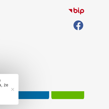
a
a, że