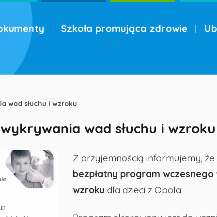
okumenty
Szkoła promująca zdrowie
Ub
a wad słuchu i wzroku
wykrywania wad słuchu i wzroku
Z przyjemnością informujemy, że
bezpłatny program wczesnego w
wzroku
dla dzieci z Opola.