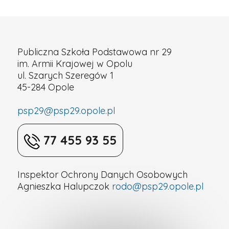
Podstawowa
nr
Publiczna Szkoła Podstawowa nr 29
im. Armii Krajowej w Opolu
29
ul. Szarych Szeregów 1
45-284 Opole
w
psp29@psp29.opole.pl
Opolu
77 455 93 55
Inspektor Ochrony Danych Osobowych
Agnieszka Halupczok
rodo@psp29.opole.pl