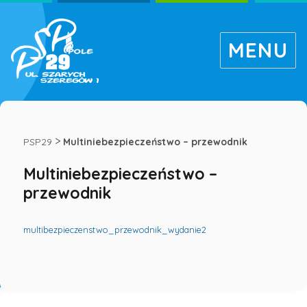
MENU
Multiniebezpieczeństwo
–
>
PSP29
Multiniebezpieczeństwo – przewodnik
Multiniebezpieczeństwo –
przewodnik
przewodnik
-
multibezpieczenstwo_przewodnik_wydanie2
Publiczna
Szkoła