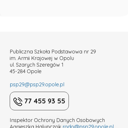
Publiczna Szkoła Podstawowa nr 29
im. Armii Krajowej w Opolu
ul. Szarych Szeregów 1
45-284 Opole
psp29@psp29.opole.pl
77 455 93 55
Inspektor Ochrony Danych Osobowych
Agnieszka Halupczok
rodo@psp29.opole.pl