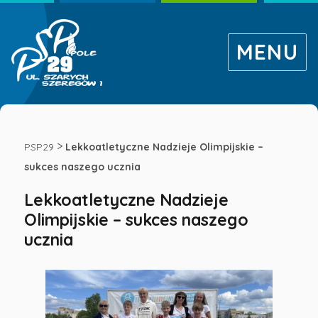
MENU
Lekkoatletyczne
Nadzieje
>
PSP29
Lekkoatletyczne Nadzieje Olimpijskie –
sukces naszego ucznia
Olimpijskie
Lekkoatletyczne Nadzieje
Olimpijskie – sukces naszego
–
ucznia
sukces
naszego