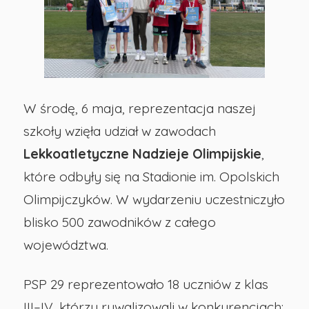
ucznia
-
Publiczna
W środę, 6 maja, reprezentacja naszej
szkoły wzięła udział w zawodach
Szkoła
Lekkoatletyczne Nadzieje Olimpijskie
,
Podstawowa
które odbyły się na Stadionie im. Opolskich
Olimpijczyków. W wydarzeniu uczestniczyło
nr
blisko 500 zawodników z całego
województwa.
29
PSP 29 reprezentowało 18 uczniów z klas
w
III–IV, którzy rywalizowali w konkurencjach: