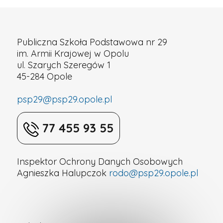
Publiczna Szkoła Podstawowa nr 29
im. Armii Krajowej w Opolu
ul. Szarych Szeregów 1
45-284 Opole
psp29@psp29.opole.pl
77 455 93 55
Inspektor Ochrony Danych Osobowych
Agnieszka Halupczok
rodo@psp29.opole.pl