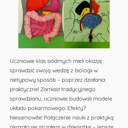
nr
29
w
Opolu
Uczniowie klas siódmych mieli okazję
sprawdzić swoją wiedzę z biologii w
nietypowy sposób – poprzez działania
praktyczne! Zamiast tradycyjnego
sprawdzianu, uczniowie budowali modele
układu pokarmowego. Efekty?
Niesamowite! Połączenie nauki z praktyką
okazało się strzałem w dziesiątkę – lepsze