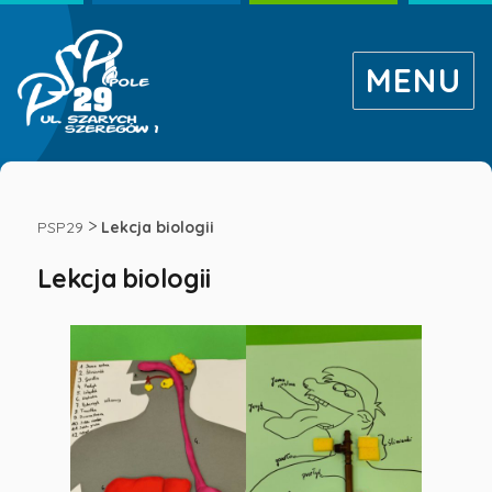
MENU
Lekcja
biologii
>
PSP29
Lekcja biologii
Lekcja biologii
-
Publiczna
Szkoła
Podstawowa