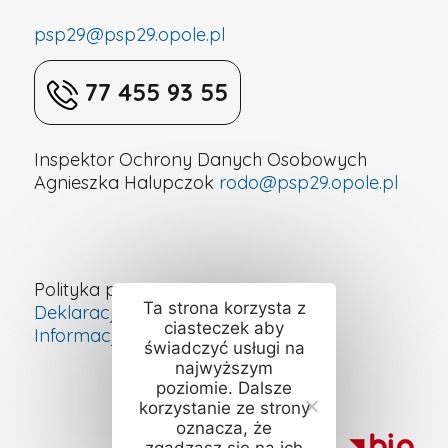
psp29@psp29.opole.pl
77 455 93 55
Inspektor Ochrony Danych Osobowych
Agnieszka Halupczok
rodo@psp29.opole.pl
Polityka prywatności
Ta strona korzysta z
Deklaracja dostępności cyfrowej
ciasteczek aby
Informacje o szkole – ETR
świadczyć usługi na
najwyższym
poziomie. Dalsze
korzystanie ze strony
oznacza, że