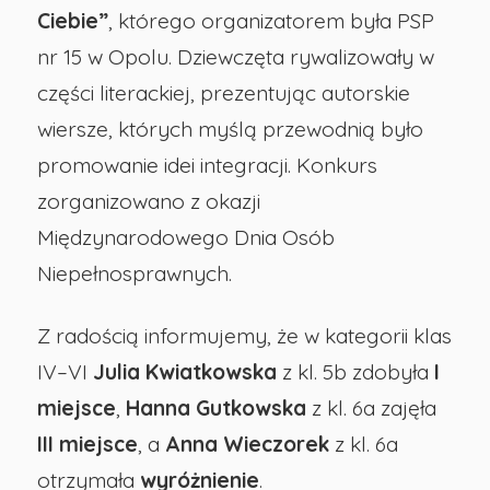
Ciebie”
, którego organizatorem była PSP
nie
nr 15 w Opolu. Dziewczęta rywalizowały w
obok
części literackiej, prezentując autorskie
wiersze, których myślą przewodnią było
Ciebie”
promowanie idei integracji. Konkurs
zorganizowano z okazji
-
Międzynarodowego Dnia Osób
Niepełnosprawnych.
Publiczna
Z radością informujemy, że w kategorii klas
Szkoła
IV–VI
Julia Kwiatkowska
z kl. 5b zdobyła
I
Podstawowa
miejsce
,
Hanna Gutkowska
z kl. 6a zajęła
III miejsce
, a
Anna Wieczorek
z kl. 6a
nr
otrzymała
wyróżnienie
.