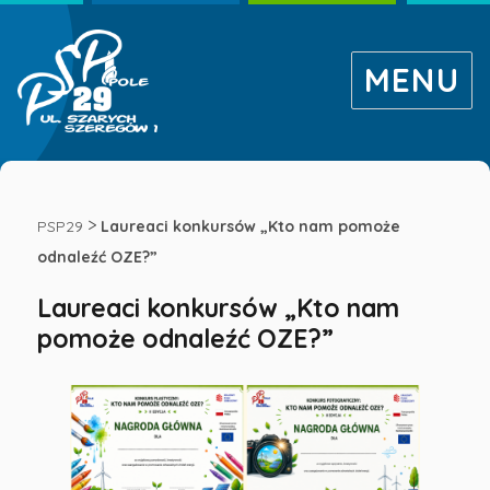
MENU
Laureaci
konkursów
>
PSP29
Laureaci konkursów „Kto nam pomoże
odnaleźć OZE?”
„Kto
Laureaci konkursów „Kto nam
pomoże odnaleźć OZE?”
nam
pomoże
odnaleźć