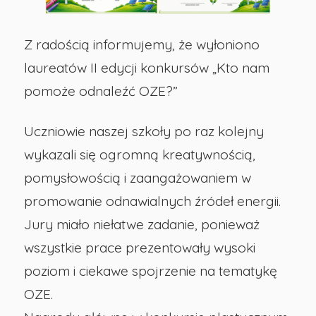
OZE?”
Z radością informujemy, że wyłoniono
-
laureatów II edycji konkursów „Kto nam
pomoże odnaleźć OZE?”
Publiczna
Uczniowie naszej szkoły po raz kolejny
Szkoła
wykazali się ogromną kreatywnością,
Podstawowa
pomysłowością i zaangażowaniem w
promowanie odnawialnych źródeł energii.
nr
Jury miało niełatwe zadanie, ponieważ
wszystkie prace prezentowały wysoki
29
poziom i ciekawe spojrzenie na tematykę
OZE.
w