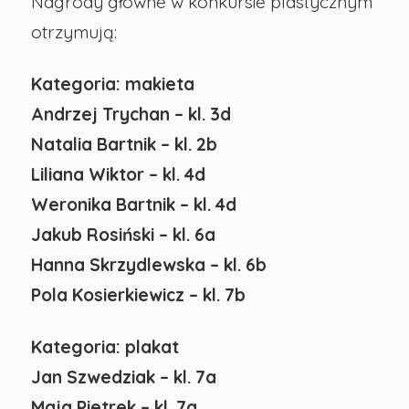
Nagrody główne w konkursie plastycznym
Opolu
otrzymują:
Kategoria: makieta
Andrzej Trychan – kl. 3d
Natalia Bartnik – kl. 2b
Liliana Wiktor – kl. 4d
Weronika Bartnik – kl. 4d
Jakub Rosiński – kl. 6a
Hanna Skrzydlewska – kl. 6b
Pola Kosierkiewicz – kl. 7b
Kategoria: plakat
Jan Szwedziak – kl. 7a
Maja Pietrek – kl. 7a