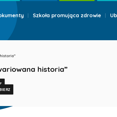
okumenty
Szkoła promująca zdrowie
Ub
historia”
wariowana historia”
Z
BIERZ