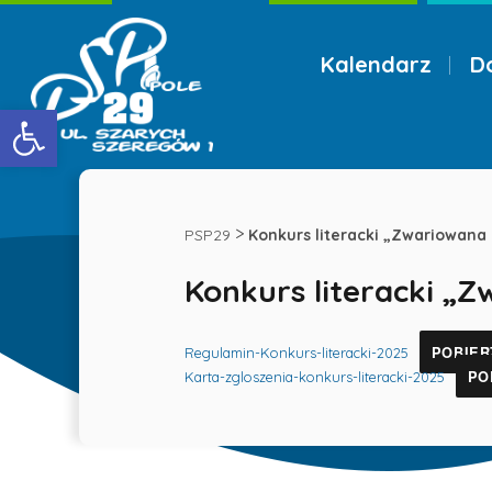
Kalendarz
D
Menu
Otwórz pasek narzędzi
Konkurs
literacki
>
PSP29
Konkurs literacki „Zwariowana 
Konkurs literacki „Z
„Zwariowana
POBIER
historia”
Regulamin-Konkurs-literacki-2025
PO
Karta-zgloszenia-konkurs-literacki-2025
-
Publiczna