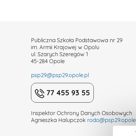
Szkoła
Podstawowa
Publiczna Szkoła Podstawowa nr 29
im. Armii Krajowej w Opolu
nr
ul. Szarych Szeregów 1
45-284 Opole
29
psp29@psp29.opole.pl
w
77 455 93 55
Opolu
Inspektor Ochrony Danych Osobowych
Agnieszka Halupczok
rodo@psp29.opole.