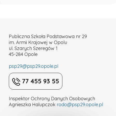
Publiczna Szkoła Podstawowa nr 29
im. Armii Krajowej w Opolu
ul. Szarych Szeregów 1
45-284 Opole
psp29@psp29.opole.pl
77 455 93 55
Inspektor Ochrony Danych Osobowych
Agnieszka Halupczok
rodo@psp29.opole.pl