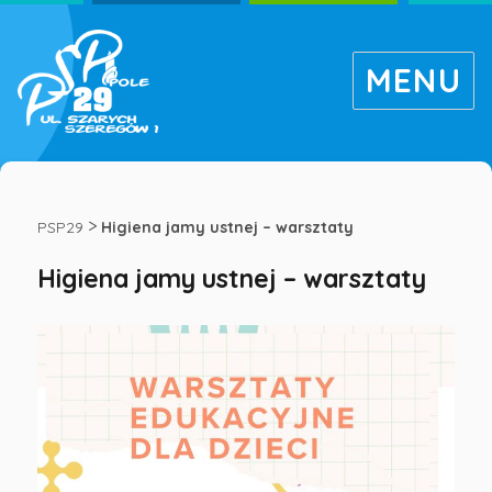
MENU
Higiena
jamy
>
PSP29
Higiena jamy ustnej – warsztaty
Higiena jamy ustnej – warsztaty
ustnej
–
warsztaty
-