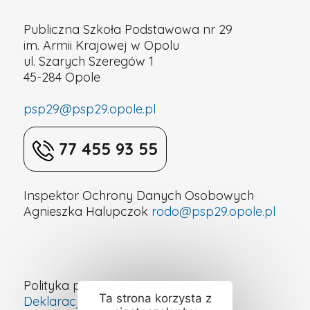
Publiczna Szkoła Podstawowa nr 29
im. Armii Krajowej w Opolu
ul. Szarych Szeregów 1
45-284 Opole
psp29@psp29.opole.pl
77 455 93 55
Inspektor Ochrony Danych Osobowych
Agnieszka Halupczok
rodo@psp29.opole.pl
Polityka prywatności
Ta strona korzysta z
Deklaracja dostępności cyfrowej