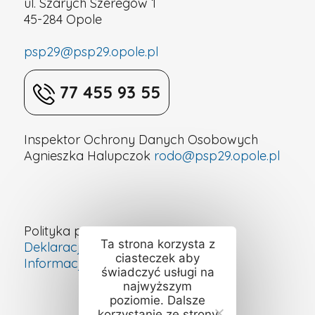
ul. Szarych Szeregów 1
45-284 Opole
psp29@psp29.opole.pl
77 455 93 55
Inspektor Ochrony Danych Osobowych
Agnieszka Halupczok
rodo@psp29.opole.pl
Polityka prywatności
Ta strona korzysta z
Deklaracja dostępności cyfrowej
ciasteczek aby
Informacje o szkole – ETR
świadczyć usługi na
najwyższym
poziomie. Dalsze
korzystanie ze strony