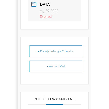
DATA
nr
sty 29 2020
Expired!
29
w
Opolu
+ Dodaj do Google Calendar
+ eksport iCal
POLEĆ TO WYDARZENIE