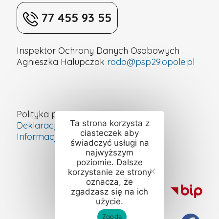
77 455 93 55
Inspektor Ochrony Danych Osobowych
Agnieszka Halupczok
rodo@psp29.opole.pl
Polityka prywatności
Ta strona korzysta z
Deklaracja dostępności cyfrowej
ciasteczek aby
Informacje o szkole – ETR
świadczyć usługi na
najwyższym
poziomie. Dalsze
korzystanie ze strony
oznacza, że
zgadzasz się na ich
użycie.
Zgoda