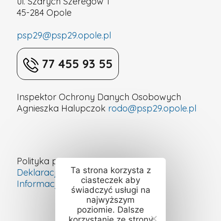
ul. Szarych Szeregów 1
45-284 Opole
psp29@psp29.opole.pl
77 455 93 55
Inspektor Ochrony Danych Osobowych
Agnieszka Halupczok
rodo@psp29.opole.pl
Polityka prywatności
Ta strona korzysta z
Deklaracja dostępności cyfrowej
ciasteczek aby
Informacje o szkole – ETR
świadczyć usługi na
najwyższym
poziomie. Dalsze
korzystanie ze strony