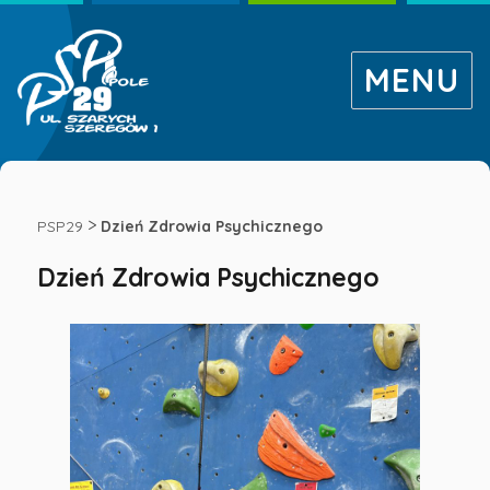
MENU
Dzień
Zdrowia
>
PSP29
Dzień Zdrowia Psychicznego
Dzień Zdrowia Psychicznego
Psychicznego
-
Publiczna
Szkoła