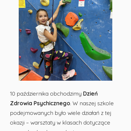
Podstawowa
nr
29
w
Opolu
10 października obchodzimy
Dzień
Zdrowia Psychicznego
. W naszej szkole
podejmowanych było wiele działań z tej
okazji – warsztaty w klasach dotyczące