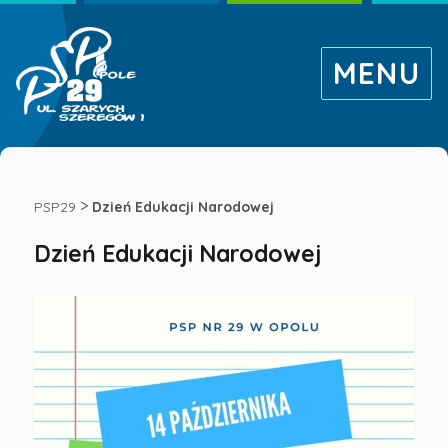
MENU
Dzień
Edukacji
>
PSP29
Dzień Edukacji Narodowej
Dzień Edukacji Narodowej
Narodowej
-
Publiczna
Szkoła