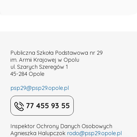
Publiczna Szkoła Podstawowa nr 29
im. Armii Krajowej w Opolu
ul. Szarych Szeregów 1
45-284 Opole
psp29@psp29.opole.pl
77 455 93 55
Inspektor Ochrony Danych Osobowych
Agnieszka Halupczok
rodo@psp29.opole.pl