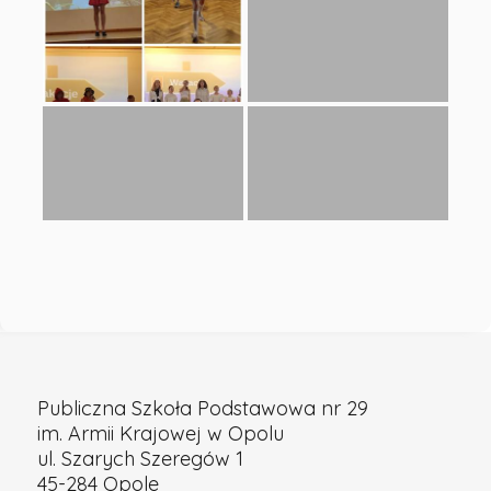
Szkoła
Podstawowa
nr
29
w
Opolu
Publiczna Szkoła Podstawowa nr 29
im. Armii Krajowej w Opolu
ul. Szarych Szeregów 1
45-284 Opole