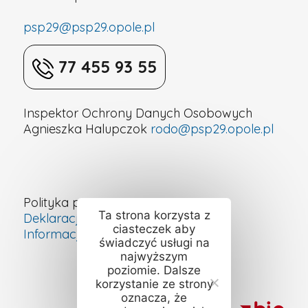
psp29@psp29.opole.pl
77 455 93 55
Inspektor Ochrony Danych Osobowych
Agnieszka Halupczok
rodo@psp29.opole.pl
Polityka prywatności
Ta strona korzysta z
Deklaracja dostępności cyfrowej
ciasteczek aby
Informacje o szkole – ETR
świadczyć usługi na
najwyższym
poziomie. Dalsze
korzystanie ze strony
oznacza, że