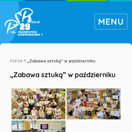
MENU
„Zabawa
sztuką”
>
PSP29
„Zabawa sztuką” w październiku
„Zabawa sztuką” w październiku
w
październiku
-
Publiczna