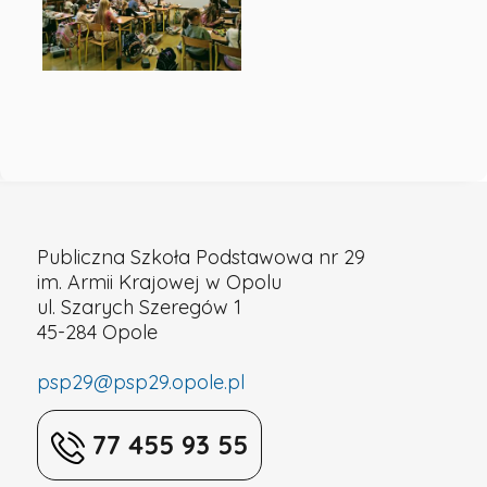
Szkoła
Podstawowa
nr
29
Publiczna Szkoła Podstawowa nr 29
w
im. Armii Krajowej w Opolu
ul. Szarych Szeregów 1
45-284 Opole
Opolu
psp29@psp29.opole.pl
77 455 93 55