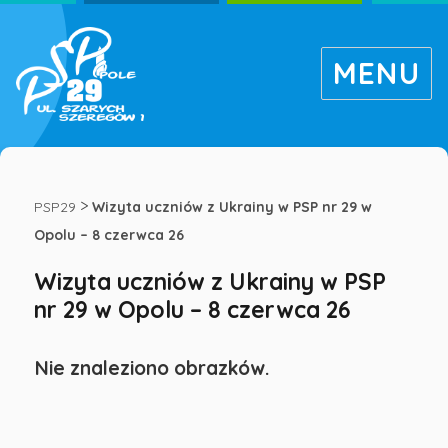
MENU
Wizyta
uczniów
>
PSP29
Wizyta uczniów z Ukrainy w PSP nr 29 w
Opolu – 8 czerwca 26
z
Wizyta uczniów z Ukrainy w PSP
nr 29 w Opolu – 8 czerwca 26
Ukrainy
w
Nie znaleziono obrazków.
PSP