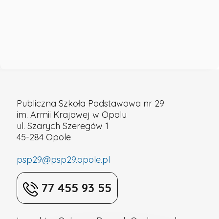
nr
29
w
Opolu
Publiczna Szkoła Podstawowa nr 29
im. Armii Krajowej w Opolu
–
ul. Szarych Szeregów 1
45-284 Opole
8
psp29@psp29.opole.pl
czerwca
77 455 93 55
26