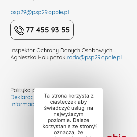
w
psp29@psp29.opole.pl
Opolu
77 455 93 55
Inspektor Ochrony Danych Osobowych
Agnieszka Halupczok
rodo@psp29.opole.pl
Polityka prywatności
Ta strona korzysta z
Deklaracja dostępności cyfrowej
ciasteczek aby
Informacje o szkole – ETR
świadczyć usługi na
najwyższym
poziomie. Dalsze
korzystanie ze strony
oznacza, że