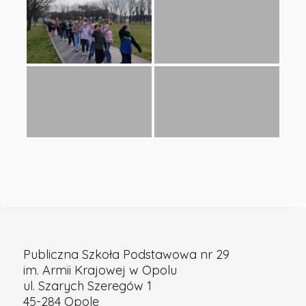
III
26
-
Publiczna
Szkoła
Podstawowa
nr
Publiczna Szkoła Podstawowa nr 29
im. Armii Krajowej w Opolu
ul. Szarych Szeregów 1
29
45-284 Opole