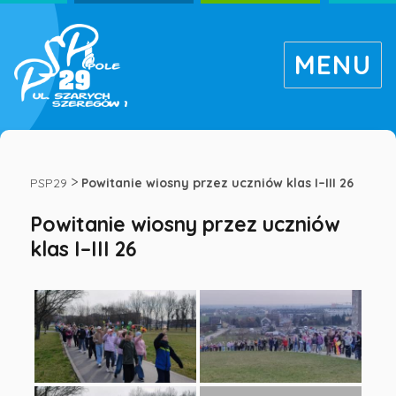
MENU
Powitanie
wiosny
>
PSP29
Powitanie wiosny przez uczniów klas I–III 26
Powitanie wiosny przez uczniów
przez
klas I–III 26
uczniów
klas
I–