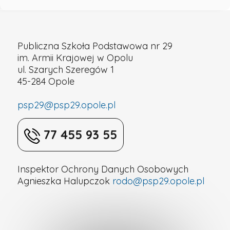
Publiczna
Szkoła
Publiczna Szkoła Podstawowa nr 29
im. Armii Krajowej w Opolu
ul. Szarych Szeregów 1
Podstawowa
45-284 Opole
nr
psp29@psp29.opole.pl
29
77 455 93 55
w
Inspektor Ochrony Danych Osobowych
Agnieszka Halupczok
rodo@psp29.opole.pl
Opolu