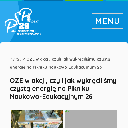
MENU
OZE
w
>
PSP29
OZE w akcji, czyli jak wykręciliśmy czystą
energię na Pikniku Naukowo-Edukacyjnym 26
akcji,
OZE w akcji, czyli jak wykręciliśmy
czystą energię na Pikniku
czyli
Naukowo-Edukacyjnym 26
jak
wykręciliśmy