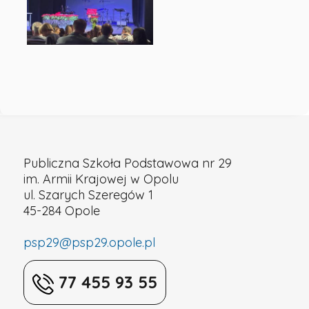
Podstawowa
nr
29
w
Publiczna Szkoła Podstawowa nr 29
Opolu
im. Armii Krajowej w Opolu
ul. Szarych Szeregów 1
45-284 Opole
psp29@psp29.opole.pl
77 455 93 55