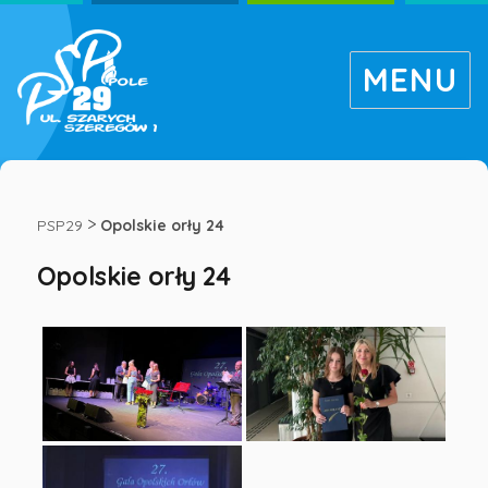
MENU
Opolskie
orły
>
PSP29
Opolskie orły 24
Opolskie orły 24
24
-
Publiczna
Szkoła