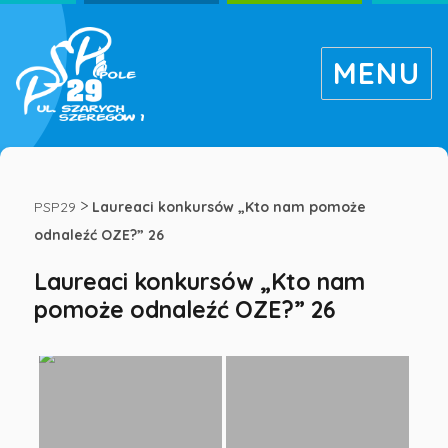
MENU
Laureaci
konkursów
>
PSP29
Laureaci konkursów „Kto nam pomoże
odnaleźć OZE?” 26
„Kto
Laureaci konkursów „Kto nam
pomoże odnaleźć OZE?” 26
nam
pomoże
odnaleźć