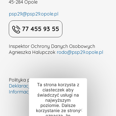
45-284 Opole
psp29@psp29.opole.pl
77 455 93 55
Inspektor Ochrony Danych Osobowych
Agnieszka Halupczok
rodo@psp29.opole.pl
Polityka prywatności
Ta strona korzysta z
Deklaracja dostępności cyfrowej
ciasteczek aby
Informacje o szkole – ETR
świadczyć usługi na
najwyższym
poziomie. Dalsze
korzystanie ze strony
oznacza, że