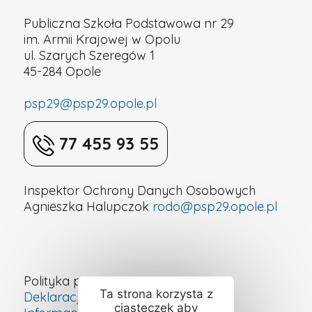
Publiczna Szkoła Podstawowa nr 29
im. Armii Krajowej w Opolu
ul. Szarych Szeregów 1
45-284 Opole
psp29@psp29.opole.pl
77 455 93 55
Inspektor Ochrony Danych Osobowych
Agnieszka Halupczok
rodo@psp29.opole.pl
Polityka prywatności
Ta strona korzysta z
Deklaracja dostępności cyfrowej
ciasteczek aby