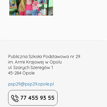
Podstawowa
nr
29
w
Publiczna Szkoła Podstawowa nr 29
Opolu
im. Armii Krajowej w Opolu
ul. Szarych Szeregów 1
45-284 Opole
psp29@psp29.opole.pl
77 455 93 55