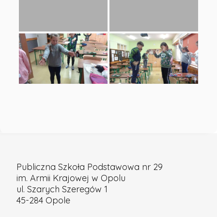
Podstawowa
nr
29
w
Opolu
Publiczna Szkoła Podstawowa nr 29
im. Armii Krajowej w Opolu
ul. Szarych Szeregów 1
45-284 Opole