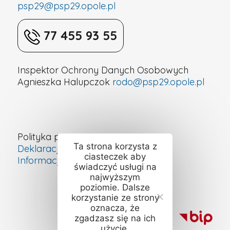
psp29@psp29.opole.pl
77 455 93 55
Inspektor Ochrony Danych Osobowych
Agnieszka Halupczok
rodo@psp29.opole.pl
Polityka prywatności
Ta strona korzysta z
Deklaracja dostępności cyfrowej
ciasteczek aby
Informacje o szkole – ETR
świadczyć usługi na
najwyższym
poziomie. Dalsze
korzystanie ze strony
oznacza, że
zgadzasz się na ich
użycie.