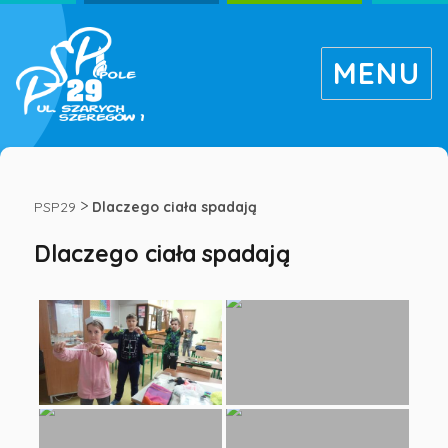
MENU
Dlaczego
ciała
>
PSP29
Dlaczego ciała spadają
Dlaczego ciała spadają
spadają
-
Publiczna
Szkoła