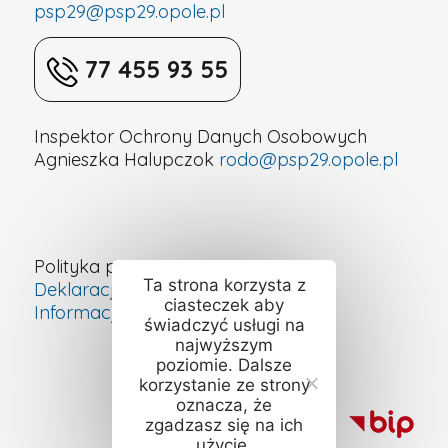
psp29@psp29.opole.pl
77 455 93 55
Inspektor Ochrony Danych Osobowych
Agnieszka Halupczok
rodo@psp29.opole.pl
Polityka prywatności
Ta strona korzysta z
Deklaracja dostępności cyfrowej
ciasteczek aby
Informacje o szkole – ETR
świadczyć usługi na
najwyższym
poziomie. Dalsze
korzystanie ze strony
oznacza, że
zgadzasz się na ich
użycie.