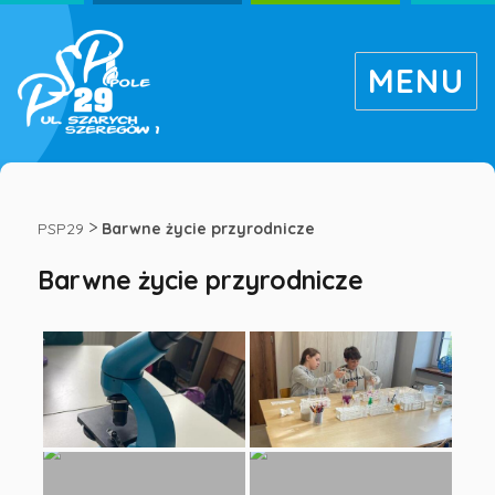
MENU
Barwne
życie
>
PSP29
Barwne życie przyrodnicze
Barwne życie przyrodnicze
przyrodnicze
-
Publiczna
Szkoła