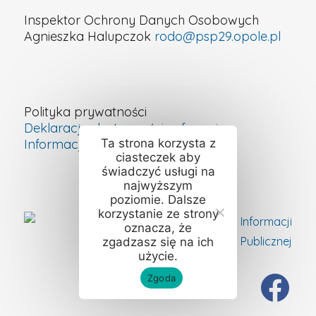
Inspektor Ochrony Danych Osobowych
Agnieszka Halupczok
rodo@psp29.opole.pl
Polityka prywatności
Deklaracja dostępności cyfrowej
Ta strona korzysta z
Informacje o szkole – ETR
ciasteczek aby
świadczyć usługi na
najwyższym
poziomie. Dalsze
korzystanie ze strony
oznacza, że
zgadzasz się na ich
użycie.
Zgoda