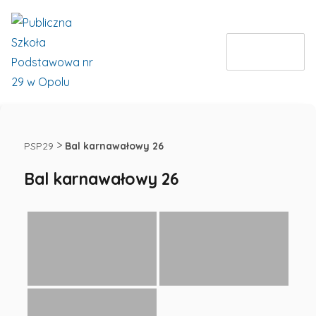
MENU
Bal
karnawałowy
>
PSP29
Bal karnawałowy 26
Bal karnawałowy 26
26
-
Publiczna
Szkoła