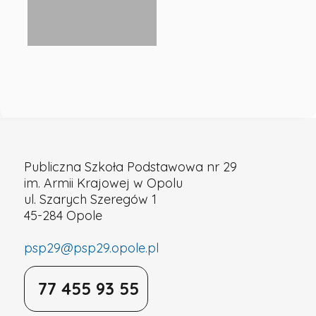
Podstawowa
nr
29
w
Publiczna Szkoła Podstawowa nr 29
im. Armii Krajowej w Opolu
Opolu
ul. Szarych Szeregów 1
45-284 Opole
psp29@psp29.opole.pl
77 455 93 55