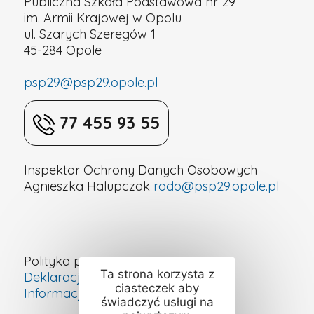
Publiczna Szkoła Podstawowa nr 29
im. Armii Krajowej w Opolu
ul. Szarych Szeregów 1
45-284 Opole
psp29@psp29.opole.pl
77 455 93 55
Inspektor Ochrony Danych Osobowych
Agnieszka Halupczok
rodo@psp29.opole.pl
Polityka prywatności
Ta strona korzysta z
Deklaracja dostępności cyfrowej
ciasteczek aby
Informacje o szkole – ETR
świadczyć usługi na